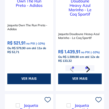
Jaqueta Own The Run Preta -
Adidas
Jaqueta Doudoune Heavy Azul
Marinho - Le Coq Sportif
R$ 521,91
no PIX (-
10
%)
Ou R$ 579,90
em até
11
x de
R$ 1.439,91
R$ 52,71
no PIX (-
10
%)
Ou R$ 1.599,90
em até
12
x de
R$ 133,32
P
M
VER MAIS
VER MAIS