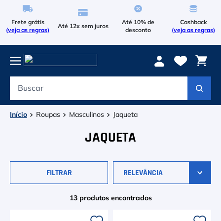
Frete grátis
Até 10% de
Cashback
Até 12x sem juros
(veja as regras)
desconto
(veja as regras)
Buscar
Termos mais buscados
1
º
Le Coq Sportif
Roupas
Masculinos
Jaqueta
2
º
Tenis
JAQUETA
3
º
Raqueteira
FILTRAR
RELEVÂNCIA
4
º
Head Extreme
5
º
Bola
13
produtos