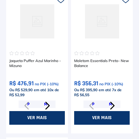
☆
☆
☆
☆
☆
☆
☆
☆
☆
☆
Jaqueta Puffer Azul Marinho -
Moletom Essentials Preto- New
Mizuno
Balance
R$ 476,91
R$ 356,31
no PIX (-
10
%)
no PIX (-
10
%)
Ou R$ 529,90
em até
10
x de
Ou R$ 395,90
em até
7
x de
R$ 52,99
R$ 56,55
P
M
P
M
VER MAIS
VER MAIS