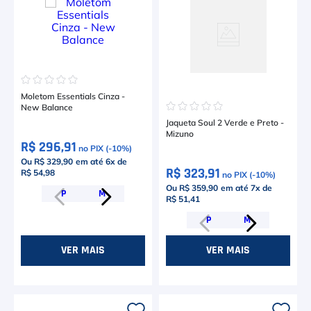
☆
☆
☆
☆
☆
Moletom Essentials Cinza -
☆
☆
☆
☆
☆
New Balance
Jaqueta Soul 2 Verde e Preto -
Mizuno
R$ 296,91
no PIX (-
10
%)
Ou R$ 329,90
em até
6
x de
R$ 323,91
R$ 54,98
no PIX (-
10
%)
Ou R$ 359,90
em até
7
x de
P
M
R$ 51,41
P
M
VER MAIS
VER MAIS