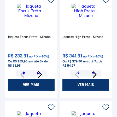
6
º
Asics Gel Resolution 9
7
º
Le Coq
8
º
Raquete
9
º
Camiseta
Jaqueta Focus Preta - Mizuno
Jaqueta High Preta - Mizuno
10
º
M
R$ 233,91
R$ 341,91
no PIX (-
10
%)
no PIX (-
10
%)
Ou R$ 259,90
em até
5
x de
Ou R$ 379,90
em até
7
x de
R$ 51,98
R$ 54,27
P
M
P
M
VER MAIS
VER MAIS