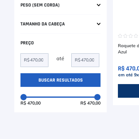
9
º
Camiseta
PESO (SEM CORDA)
10
º
M
157g
TAMANHO DA CABEÇA
☆
☆
☆
65 in
Raquete de
Azul
R$
R$
R$ 470,
em até
9
R$ 470,00
R$ 470,00