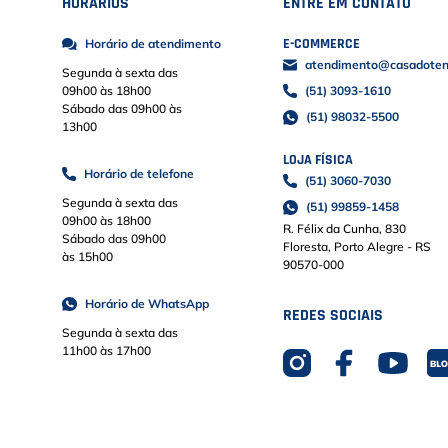
HORÁRIOS
ENTRE EM CONTATO
E-COMMERCE
Horário de atendimento
atendimento@casadoteni
Segunda à sexta das
09h00 às 18h00
(51) 3093-1610
Sábado das 09h00 às
(51) 98032-5500
13h00
LOJA FÍSICA
Horário de telefone
(51) 3060-7030
Segunda à sexta das
(51) 99859-1458
09h00 às 18h00
R. Félix da Cunha, 830
Sábado das 09h00
Floresta, Porto Alegre - RS
às 15h00
90570-000
Horário de WhatsApp
REDES SOCIAIS
Segunda à sexta das
11h00 às 17h00