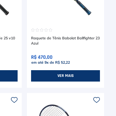
☆
☆
☆
☆
☆
de 25 v10
Raquete de Tênis Babolat Ballfighter 23
Azul
R$ 470,00
em até
9
x de
R$ 52,22
VER MAIS