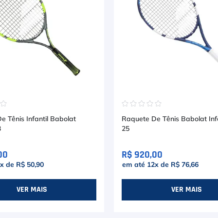
☆
☆
☆
☆
☆
☆
☆
 Tênis Infantil Babolat
Raquete De Tênis Babolat Infa
3
25
00
R$ 920,00
x de
R$ 50,90
em até
12
x de
R$ 76,66
VER MAIS
VER MAIS