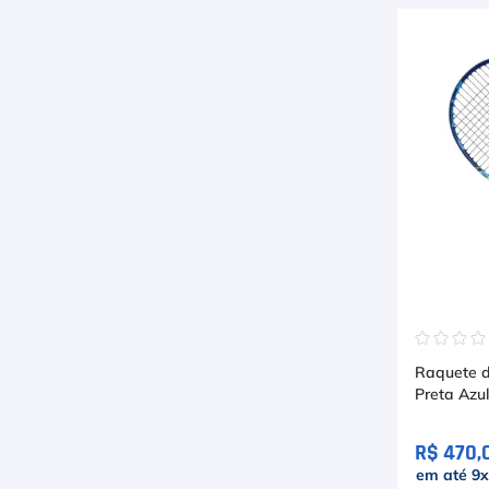
☆
☆
☆
Raquete de
Preta Azu
R$ 470,
em até
9