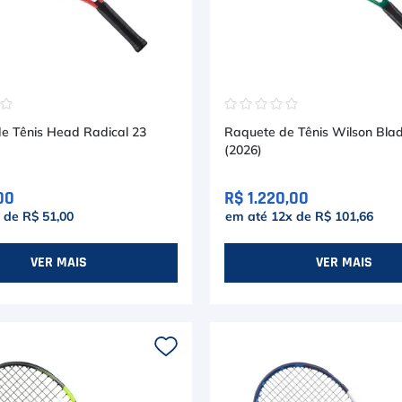
☆
☆
☆
☆
☆
☆
☆
e Tênis Head Radical 23
Raquete de Tênis Wilson Bla
(2026)
00
R$ 1.220,00
x de
R$ 51,00
em até
12
x de
R$ 101,66
VER MAIS
VER MAIS