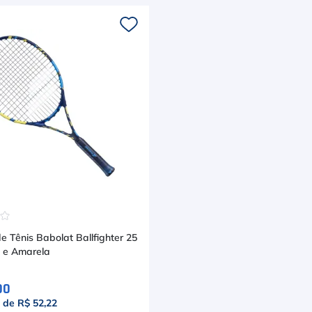
☆
☆
 Tênis Babolat Ballfighter 25
l e Amarela
00
x de
R$ 52,22