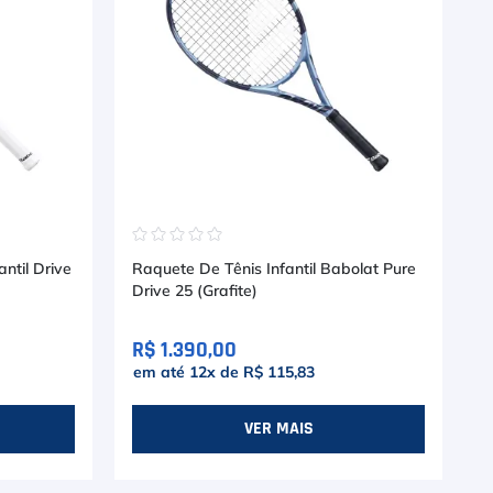
☆
☆
☆
☆
☆
ntil Drive
Raquete De Tênis Infantil Babolat Pure
Drive 25 (Grafite)
R$ 1.390,00
em até
12
x de
R$ 115,83
VER MAIS