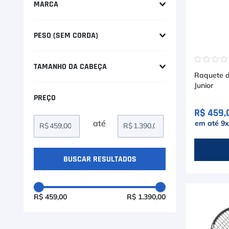
9
º
Calça
MARCA
10
º
Babolat
Overgrip
PESO (SEM CORDA)
Wilson
200g
☆
☆
☆
TAMANHO DA CABEÇA
Head
Raquete d
215g
Junior
92 in
220g
98 in
R$ 459,
230g
em até
9
R$
R$
100 in
235g
106 in
240g
65 in
245g
R$ 459,00
R$ 1.390,00