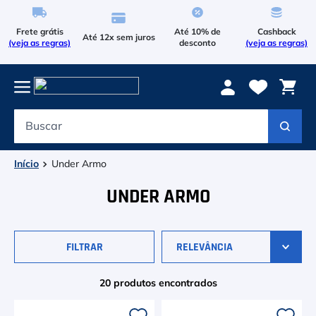
Frete grátis
Até 10% de
Cashback
Até 12x sem juros
(veja as regras)
desconto
(veja as regras)
Buscar
Termos mais buscados
1
º
Le Coq Sportif
Under Armo
2
º
Tenis
UNDER ARMO
3
º
Bola
FILTRAR
RELEVÂNCIA
4
º
Raqueteira
5
º
Asics Gel Resolution 9
20
produtos