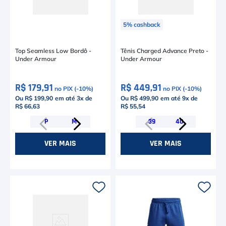
5
%
cashback
Top Seamless Low Bordô -
Tênis Charged Advance Preto -
Under Armour
Under Armour
R$ 179,91
R$ 449,91
no PIX (-
10
%)
no PIX (-
10
%)
Ou R$ 199,90
em até
3
x de
Ou R$ 499,90
em até
9
x de
R$ 66,63
R$ 55,54
P
M
39
40
VER MAIS
VER MAIS