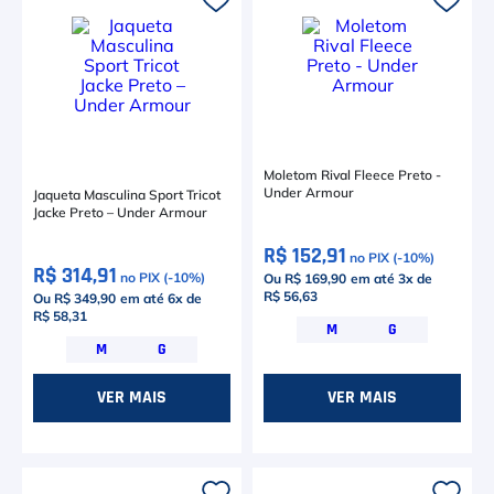
6
º
Le Coq
7
º
Head Extreme
8
º
Raquete
9
º
Camiseta
Moletom Rival Fleece Preto -
Under Armour
Jaqueta Masculina Sport Tricot
10
º
Muse
Jacke Preto – Under Armour
R$ 152,91
no PIX (-
10
%)
R$ 314,91
no PIX (-
10
%)
Ou R$ 169,90
em até
3
x de
R$ 56,63
Ou R$ 349,90
em até
6
x de
R$ 58,31
M
G
M
G
VER MAIS
VER MAIS