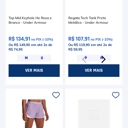
Top Mid Keyhole He Rosa e
Regata Tech Tank Preto
Branco - Under Armour
Metálico - Under Armour
R$ 134,91
R$ 107,91
no PIX (-
10
%)
no PIX (-
10
%)
Ou R$ 149,90
em até
2
x de
Ou R$ 119,90
em até
2
x de
R$ 74,95
R$ 59,95
M
G
P
M
VER MAIS
VER MAIS